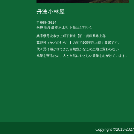
丹波小林屋
〒669-3614
兵庫県丹波市氷上町下新庄1338-1
兵庫県丹波市氷上町下新庄【旧・兵庫県氷上郡
葛野村（かどのむら）】の地で200年以上続く農家です。
代々受け継がれてきた自然豊かなこの土地と変わらない
風景を守るため、人と自然にやさしい農業を心がけています。
Copyright ©20